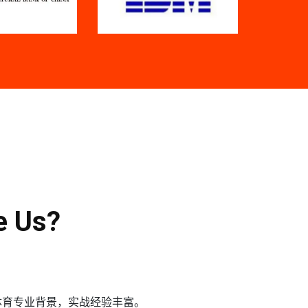
e Us?
体育专业背景，实战经验丰富。