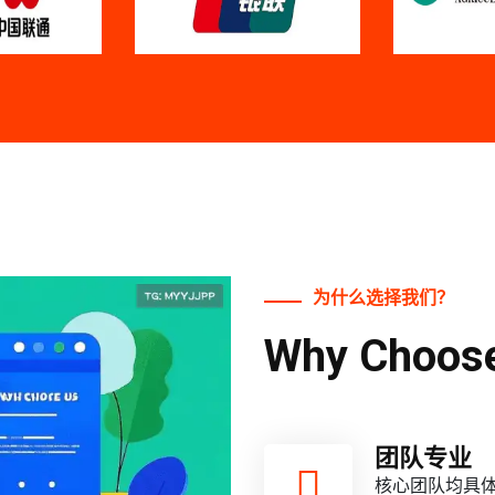
为什么选择我们？
Why Choos
团队专业
核心团队均具