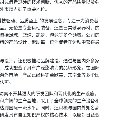
司凭借着过硬的技术创新、优秀的产品质量以及强
外市场占据了重要地位。
科技驱动、品质至上”的发展理念，专注于为消费者
品。无论是专业运动装备，还是日常健身器材，的
包括足球、篮球、跑步、游泳等多个领域。公司的
精的产品设计，帮助每一位消费者在运动中获得最
与设计，还积极推动品牌建设。通过与国内外多家
，成功塑造了具有广泛影响力的品牌形象。在国际
海外市场，产品已经远销至欧美、东南亚等多个国
认可。
功离不开其强大的研发团队和现代化的生产设施。
积广阔的生产基地，采用了全球领先的生产设备和
达到国际一流水平。同时，还积极与国内外知名高
研发具有自主知识产权的核心技术，以应对日益变