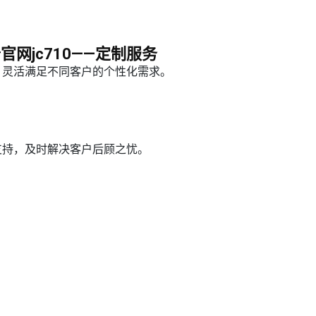
官网jc710——定制服务
，灵活满足不同客户的个性化需求。
支持，及时解决客户后顾之忧。